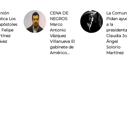
nión
CENA DE
La Comun
lica Los
NEGROS
Pidan ayu
apóstoles
Marco
a la
 Felipe
Antonio
president
tínez
Vázquez
Claudia Jo
ávez
Villanueva El
Ángel
gabinete de
Solorio
Américo…
Martínez