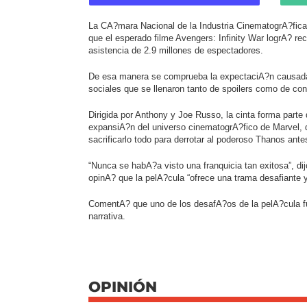
La CA?mara Nacional de la Industria CinematogrA?fica
que el esperado filme Avengers: Infinity War logrA? r
asistencia de 2.9 millones de espectadores.
De esa manera se comprueba la expectaciA?n causada 
sociales que se llenaron tanto de spoilers como de conf
Dirigida por Anthony y Joe Russo, la cinta forma parte
expansiA?n del universo cinematogrA?fico de Marvel, 
sacrificarlo todo para derrotar al poderoso Thanos ante
“Nunca se habA?a visto una franquicia tan exitosa”, dij
opinA? que la pelA?cula “ofrece una trama desafiante y 
ComentA? que uno de los desafA?os de la pelA?cula fue
narrativa.
OPINIÓN