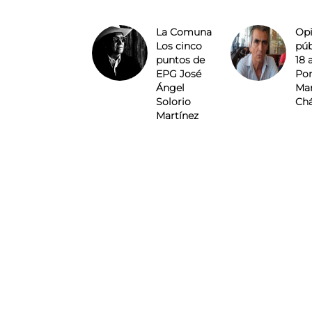
La Comuna
Opi
Los cinco
púb
puntos de
18 
EPG José
Por
Ángel
Mar
Solorio
Ch
Martínez