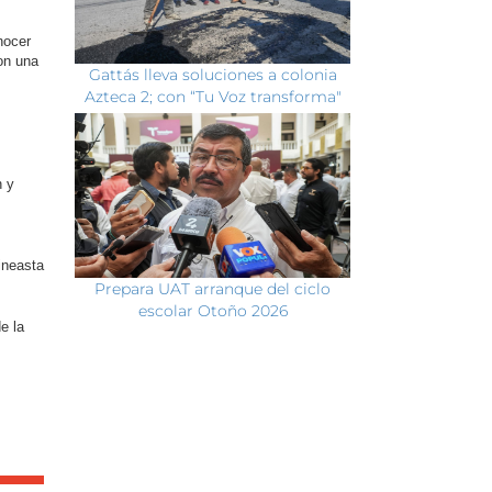
nocer
on una
Gattás lleva soluciones a colonia
Azteca 2; con “Tu Voz transforma"
n y
ineasta
Prepara UAT arranque del ciclo
escolar Otoño 2026
e la