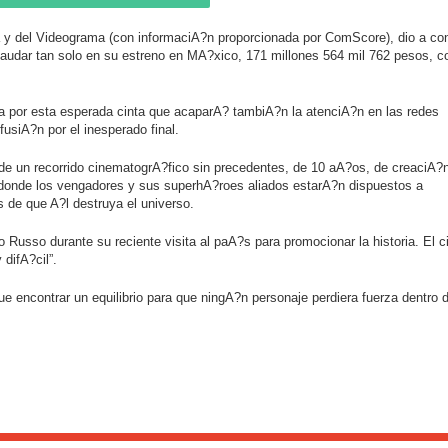
 y del Videograma (con informaciA?n proporcionada por ComScore), dio a co
ecaudar tan solo en su estreno en MA?xico, 171 millones 564 mil 762 pesos, c
por esta esperada cinta que acaparA? tambiA?n la atenciA?n en las redes
usiA?n por el inesperado final.
 de un recorrido cinematogrA?fico sin precedentes, de 10 aA?os, de creaciA?
donde los vengadores y sus superhA?roes aliados estarA?n dispuestos a
s de que A?l destruya el universo.
o Russo durante su reciente visita al paA?s para promocionar la historia. El c
difA?cil”.
 encontrar un equilibrio para que ningA?n personaje perdiera fuerza dentro d