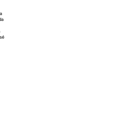
a
da
a
sé