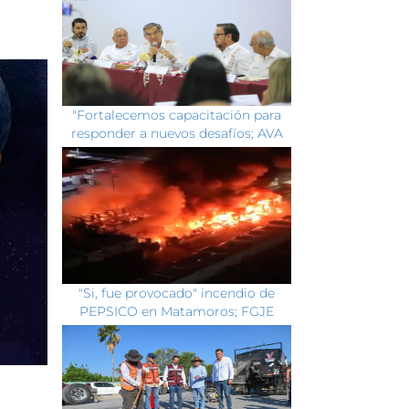
"Fortalecemos capacitación para
responder a nuevos desafíos; AVA
"Si, fue provocado" incendio de
PEPSICO en Matamoros; FGJE