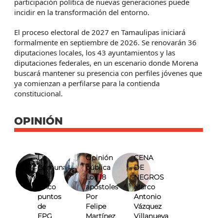
participación política de nuevas generaciones puede
incidir en la transformación del entorno.
El proceso electoral de 2027 en Tamaulipas iniciará
formalmente en septiembre de 2026. Se renovarán 36
diputaciones locales, los 43 ayuntamientos y las
diputaciones federales, en un escenario donde Morena
buscará mantener su presencia con perfiles jóvenes que
ya comienzan a perfilarse para la contienda
constitucional.
OPINIÓN
La
Opinión
CENA
Comuna
pública
DE
Los
Los 18
NEGROS
cinco
apóstoles
Marco
puntos
Por
Antonio
de
Felipe
Vázquez
EPG
Martínez
Villanueva