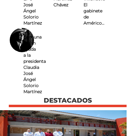
José
Chávez
El
Ángel
gabinete
Solorio
de
Martínez
Américo…
La
Comuna
Pidan
ayuda
a la
presidenta
Claudia
José
Ángel
Solorio
Martínez
DESTACADOS