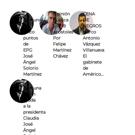
La
Opinión
CENA
Comuna
pública
DE
Los
Los 18
NEGROS
cinco
apóstoles
Marco
puntos
Por
Antonio
de
Felipe
Vázquez
EPG
Martínez
Villanueva
José
Chávez
El
Ángel
gabinete
Solorio
de
Martínez
Américo…
La
Comuna
Pidan
ayuda
a la
presidenta
Claudia
José
Ángel