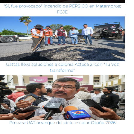
"Si, fue provocado" incendio de PEPSICO en Matamoros;
FGJE
Gattás lleva soluciones a colonia Azteca 2; con “Tu Voz
transforma"
Prepara UAT arranque del ciclo escolar Otoño 2026