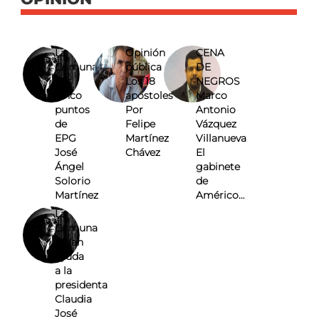
La
Opinión
CENA
Comuna
pública
DE
Los
Los 18
NEGROS
cinco
apóstoles
Marco
puntos
Por
Antonio
de
Felipe
Vázquez
EPG
Martínez
Villanueva
José
Chávez
El
Ángel
gabinete
Solorio
de
Martínez
Américo…
La
Comuna
Pidan
ayuda
a la
presidenta
Claudia
José