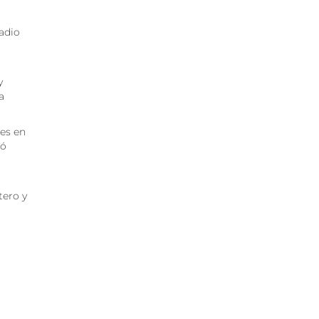
tadio
y
a
es en
ró
tero y