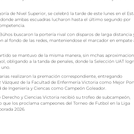
ría de Nivel Superior, se celebró la tarde de este lunes en el Es
 en donde ambas escuadras lucharon hasta el último segundo por
competencia.
Búhos buscaron la portería rival con disparos de larga distancia 
lón al fondo de las redes, manteniendose el marcador en empate 
 partido se mantuvo de la misma manera, sin mchas aproximacion
gol, obligando a la tanda de penales, donde la Selección UAT log
 uno.
itarias realizaron la premación correspondiente, entregando
 Vázquez de la Facultad de Enfermería Victoria como Mejor Por
ad de Ingeniería y Ciencas como Campeón Goleador.
 Derecho y Ciencias Victoria recibió su trofeo de subcampeón,
ulo que los proclama campeones del Torneo de Futbol en la Liga
porada 2026.