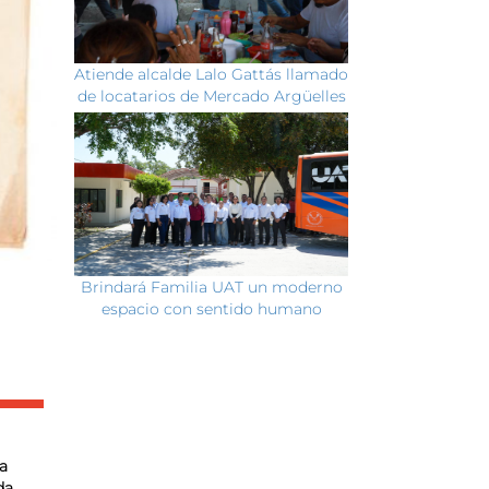
Atiende alcalde Lalo Gattás llamado
de locatarios de Mercado Argüelles
Brindará Familia UAT un moderno
espacio con sentido humano
a
da