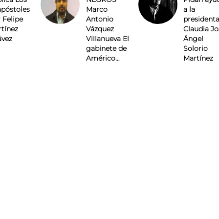
apóstoles
Marco
a la
 Felipe
Antonio
president
tínez
Vázquez
Claudia Jo
ávez
Villanueva El
Ángel
gabinete de
Solorio
Américo…
Martínez