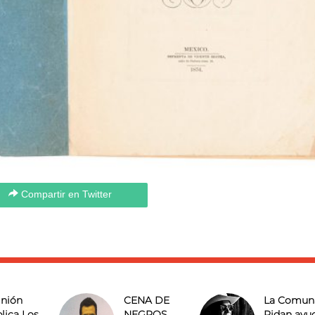
Compartir en Twitter
nión
CENA DE
La Comun
lica Los
NEGROS
Pidan ayu