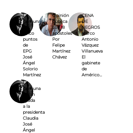
La
Opinión
CENA
Comuna
pública
DE
Los
Los 18
NEGROS
cinco
apóstoles
Marco
puntos
Por
Antonio
de
Felipe
Vázquez
EPG
Martínez
Villanueva
José
Chávez
El
Ángel
gabinete
Solorio
de
Martínez
Américo…
La
Comuna
Pidan
ayuda
a la
presidenta
Claudia
José
Ángel