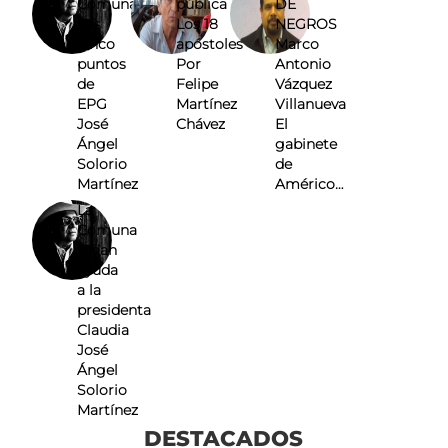
Comuna
pública
DE
Los
Los 18
NEGROS
cinco
apóstoles
Marco
puntos
Por
Antonio
de
Felipe
Vázquez
EPG
Martínez
Villanueva
José
Chávez
El
Ángel
gabinete
Solorio
de
Martínez
Américo…
La
Comuna
Pidan
ayuda
a la
presidenta
Claudia
José
Ángel
Solorio
Martínez
DESTACADOS