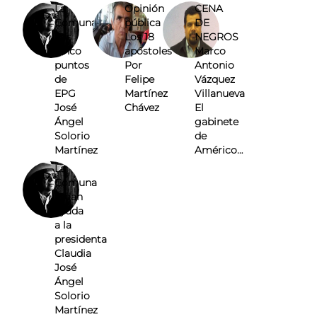
La
Opinión
CENA
Comuna
pública
DE
Los
Los 18
NEGROS
cinco
apóstoles
Marco
puntos
Por
Antonio
de
Felipe
Vázquez
EPG
Martínez
Villanueva
José
Chávez
El
Ángel
gabinete
Solorio
de
Martínez
Américo…
La
Comuna
Pidan
ayuda
a la
presidenta
Claudia
José
Ángel
Solorio
Martínez