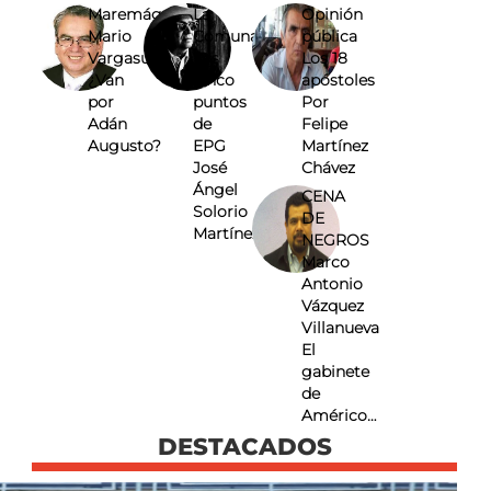
Maremágnum
La
Opinión
Mario
Comuna
pública
Vargasuárez
Los
Los 18
¿Van
cinco
apóstoles
por
puntos
Por
Adán
de
Felipe
Augusto?
EPG
Martínez
José
Chávez
Ángel
CENA
Solorio
DE
Martínez
NEGROS
Marco
Antonio
Vázquez
Villanueva
El
gabinete
de
Américo…
DESTACADOS