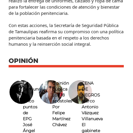
realizó la entrega de uniformes, calzado y ropa de cama
para fortalecer las condiciones de atención y bienestar
de la población penitenciaria.
Con estas acciones, la Secretaría de Seguridad Pública
de Tamaulipas reafirma su compromiso con una política
penitenciaria basada en el respeto a los derechos
humanos y la reinserción social integral.
OPINIÓN
La
Opinión
CENA
Comuna
pública
DE
Los
Los 18
NEGROS
cinco
apóstoles
Marco
puntos
Por
Antonio
de
Felipe
Vázquez
EPG
Martínez
Villanueva
José
Chávez
El
Ángel
gabinete