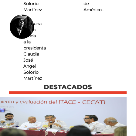
Solorio
de
Martínez
Américo…
La
Comuna
Pidan
ayuda
a la
presidenta
Claudia
José
Ángel
Solorio
Martínez
DESTACADOS