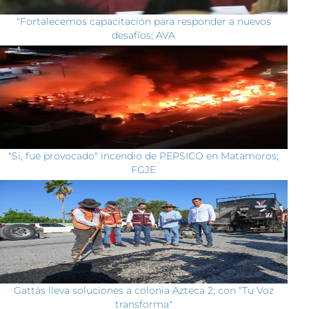
"Fortalecemos capacitación para responder a nuevos
desafíos; AVA
"Si, fue provocado" incendio de PEPSICO en Matamoros;
FGJE
Gattás lleva soluciones a colonia Azteca 2; con “Tu Voz
transforma"