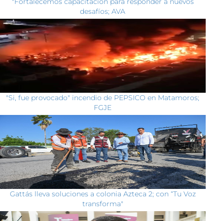
"Fortalecemos capacitación para responder a nuevos
desafíos; AVA
"Si, fue provocado" incendio de PEPSICO en Matamoros;
FGJE
Gattás lleva soluciones a colonia Azteca 2; con “Tu Voz
transforma"