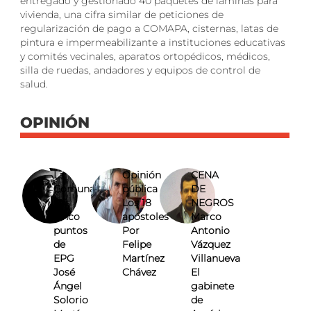
entregado y gestionado 40 paquetes de láminas para
vivienda, una cifra similar de peticiones de
regularización de pago a COMAPA, cisternas, latas de
pintura e impermeabilizante a instituciones educativas
y comités vecinales, aparatos ortopédicos, médicos,
silla de ruedas, andadores y equipos de control de
salud.
OPINIÓN
La
Opinión
CENA
Comuna
pública
DE
Los
Los 18
NEGROS
cinco
apóstoles
Marco
puntos
Por
Antonio
de
Felipe
Vázquez
EPG
Martínez
Villanueva
José
Chávez
El
Ángel
gabinete
Solorio
de