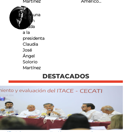
Martínez
Américo…
La
Comuna
Pidan
ayuda
a la
presidenta
Claudia
José
Ángel
Solorio
Martínez
DESTACADOS