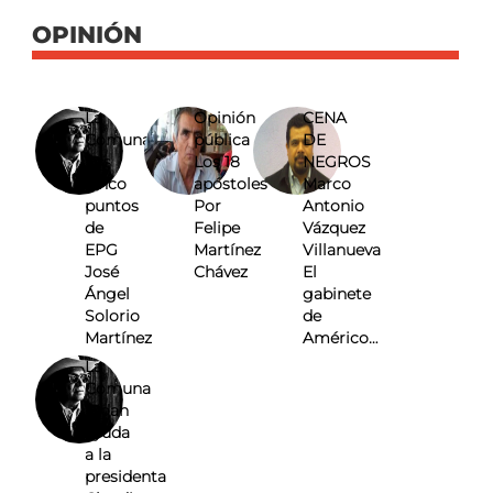
OPINIÓN
La
Opinión
CENA
Comuna
pública
DE
Los
Los 18
NEGROS
cinco
apóstoles
Marco
puntos
Por
Antonio
de
Felipe
Vázquez
EPG
Martínez
Villanueva
José
Chávez
El
Ángel
gabinete
Solorio
de
Martínez
Américo…
La
Comuna
Pidan
ayuda
a la
presidenta