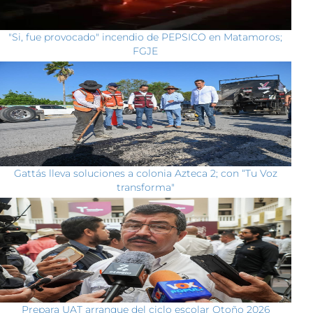
"Si, fue provocado" incendio de PEPSICO en Matamoros;
FGJE
Gattás lleva soluciones a colonia Azteca 2; con “Tu Voz
transforma"
Prepara UAT arranque del ciclo escolar Otoño 2026