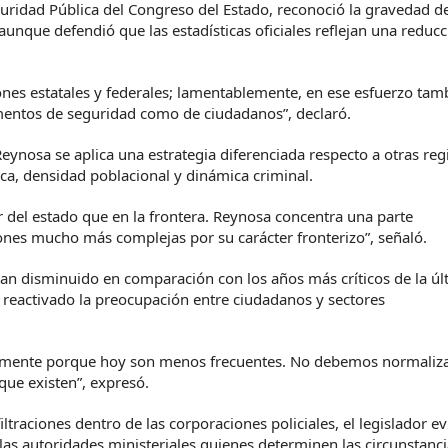
guridad Pública del Congreso del Estado, reconoció la gravedad de
aunque defendió que las estadísticas oficiales reflejan una reducc
ones estatales y federales; lamentablemente, en ese esfuerzo tam
mentos de seguridad como de ciudadanos”, declaró.
ynosa se aplica una estrategia diferenciada respecto a otras reg
ca, densidad poblacional y dinámica criminal.
r del estado que en la frontera. Reynosa concentra una parte
ones mucho más complejas por su carácter fronterizo”, señaló.
an disminuido en comparación con los años más críticos de la úl
 reactivado la preocupación entre ciudadanos y sectores
amente porque hoy son menos frecuentes. No debemos normaliza
ue existen”, expresó.
ltraciones dentro de las corporaciones policiales, el legislador ev
 las autoridades ministeriales quienes determinen las circunstanc