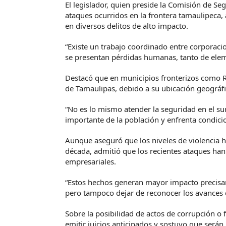
El legislador, quien preside la Comisión de Se
ataques ocurridos en la frontera tamaulipeca, 
en diversos delitos de alto impacto.
“Existe un trabajo coordinado entre corporaci
se presentan pérdidas humanas, tanto de ele
Destacó que en municipios fronterizos como Re
de Tamaulipas, debido a su ubicación geográfi
“No es lo mismo atender la seguridad en el su
importante de la población y enfrenta condici
Aunque aseguró que los niveles de violencia h
década, admitió que los recientes ataques han
empresariales.
“Estos hechos generan mayor impacto precis
pero tampoco dejar de reconocer los avances q
Sobre la posibilidad de actos de corrupción o fi
emitir juicios anticipados y sostuvo que serán