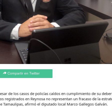
Compartir en Twitter
sar de los casos de policías caídos en cumplimiento de su deber
tos registrados en Reynosa no representan un fracaso de la estrat
 Tamaulipas, afirmó el diputado local Marco Gallegos Galván.