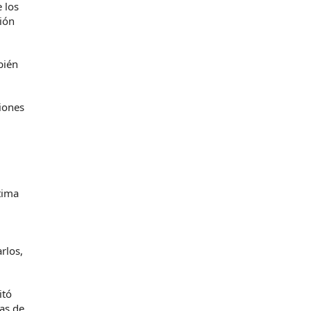
 los
ión
bién
iones
tima
rlos,
itó
ias de