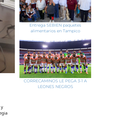
Entrega SEBIEN paquetes
alimentarios en Tampico
CORRECAMINOS LE PEGA 3-1 A
LEONES NEGROS
 y
egia