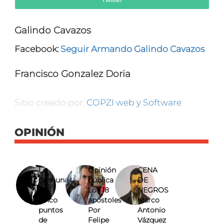
Galindo Cavazos
Facebook:
Seguir Armando Galindo Cavazos
Francisco Gonzalez Doria
Sitio creado por:
COPZI web y Software
OPINIÓN
La
Opinión
CENA
Comuna
pública
DE
Los
Los 18
NEGROS
cinco
apóstoles
Marco
puntos
Por
Antonio
de
Felipe
Vázquez