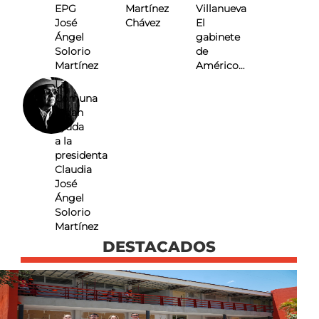
EPG
Martínez
Villanueva
José
Chávez
El
Ángel
gabinete
Solorio
de
Martínez
Américo…
La
Comuna
Pidan
ayuda
a la
presidenta
Claudia
José
Ángel
Solorio
Martínez
DESTACADOS